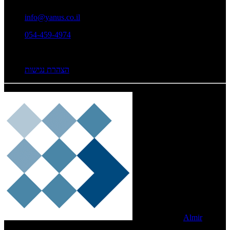
info@yanus.co.il
054-459-4974
הצהרת נגישות
Developed By
Almir