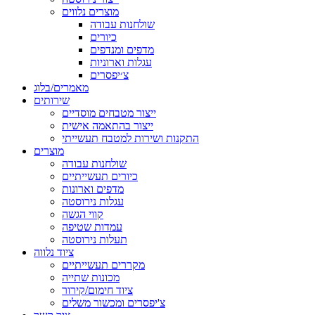
מוצרים נלווים
שולחנות עבודה
כיורים
מדפים ומנדפים
עגלות וארוניות
צ׳יפסרים
מאמרים/בלוג
שירותים
ייצור מטבחים מוסדיים
ייצור בהתאמה אישית
התקנות ושירות למטבח תעשייתי
מוצרים
שולחנות עבודה
כיורים תעשייתיים
מדפים וארונות
עגלות נירוסטה
קווי הגשה
עמדות שטיפה
תעלות נירוסטה
ציוד נלווה
מקררים תעשייתיים
מכונות שתייה
ציוד חימום/קירור
צ'יפסרים ומכשור משלים