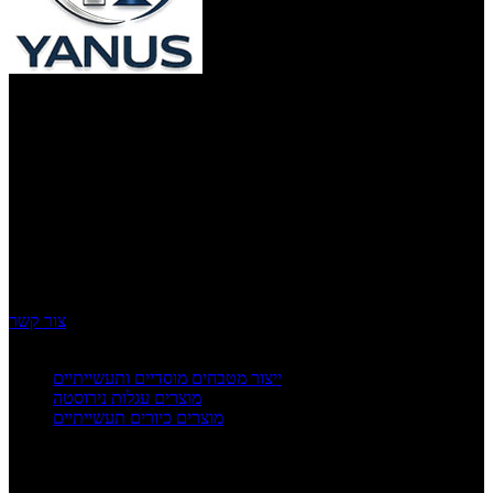
ינוס נירוסטה
ברוכים הבאים לינוס – הבית לאומנות הברזל והנירוסטה. אצלנו, כל
פרויקט מתחיל בתשוקה אמיתית ליצור ולהגשים חלומות. עם ניסיון עשיר
של שנים רבות ומאות עבודות מוצלחות מאחורינו, הפכנו לשם דבר
בתחום עבודות המתכת, עם התמחות מיוחדת בייצור כיריים מקצועיות
מנירוסטה ומגוון פתרונות בהתאמה אישית ללקוחות פרטיים, עסקיים
ותעשייתיים. ב"ינוס" אנו מאמינים שדיוק, איכות וחזון הם אבני הדרך
להצלחה. לכן, אנו מקפידים לעבוד אך ורק עם חומרי הגלם האיכותיים
ביותר – נירוסטה עמידה וברזל מחוזק – ולהעניק לכל פרויקט גימור
מושלם, ברמה הגבוהה ביותר.
צור קשר
עוד משירותי החברה
ייצור מטבחים מוסדיים ותעשייתיים
מוצרים עגלות נירוסטה
מוצרים כיורים תעשייתיים
יצירת קשר
יקואל מנחם 3, בת ים