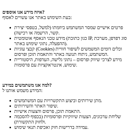
איזה מידע אנו אוספים?
בעת השימוש באתר אנו עשויים לאסוף:
פרטים אישיים שמסר המשתמש ביוזמתו (למשל, בטפסי יצירת
קשר, הרשמה או רכישה).
מידע טכני הנאסף אוטומטית (כגון כתובת IP, סוג דפדפן, מערכת
ההפעלה, נתוני שימוש באתר).
קבצי עוגיות (Cookies) וכלים דומים המשמשים לשיפור חוויית
המשתמש, ניתוח תנועה באתר והתאמת תוכן ופרסום.
מידע לצרכי שיווק ופרסום – נתוני גלישה, העדפות, היסטוריית
שימוש, אינטראקציות עם פרסומות.
למה אנו משתמשים במידע?
המידע משמש אותנו ל:
מתן שירותים וביצוע התקשרויות עם המשתמשים.
שיפור האתר והשירותים.
התאמת תוכן, פרסום והצעות אישיות.
שליחת עדכונים, הצעות שיווקיות ופרסומיות (בכפוף להסכמה
ולחוק התקשורת).
עמידה בדרישות חוק ואכיפת תנאי שימוש.