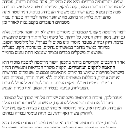
שנים. יתרונותיה ברורים: היא אינה מחלידה, אינה סופחת ריחות, עמידה
לטמפרטורות גבוהות מאוד, קלה לניקוי, היגיינית ובטוחה לשימוש בסביבה
שבה מזון נמצא במגע ישיר עם משטחי העבודה. בנוסף, הנירוסטה אינה
מתעוותת בלחץ או בחום, מה שהופך אותה לבחירה טבעית עבור
מטבחים העובדים בקצב גבוה לאורך זמן.
ייצור נירוסטה מקצועי למטבחים מוסדיים דורש לא רק חומר איכותי, אלא
גם ידע, ניסון ודיוק הנדסי. כל ריתוך, כל כיפוף וכל חיתוך חייבים להיעשות
ברמת דיוק גבוהה. מטבח מוסדי אינו מקום ל"בערך". כל מילימטר חשוב,
במיוחד כאשר מדובר במשטחים גדולים, במערכות ניקוז, בעגלות
שנושאות משקלים כבדים ובציוד שנמצא תחת עומס מתמיד.
אחד ההיבטים הקריטיים ביותר בתכנון וייצור נירוסטה למטבח מוסדי הוא
התאמה לתקנים המחמירים
. תקנות משרד הבריאות ותעשיית המזון
בישראל מחייבות שימוש בחומרים מתאימים ובמבנים שעומדים בדרישות
היגיינה וניקיון, הכוללות משטחים חלקים ללא פינות חדות, עמידות בפני
חומרים כימיים ויכולת ניקוי מהירה. תכנון לקוי יכול להוביל לבעיות
תפעוליות, פגיעה בבטיחות המזון, ואף סגירת העסק.
מעבר לכך, איכות הנירוסטה משפיעה ישירות על חיי המדף של המטבח.
ציוד זול או סטנדרטי עלול להתעקם, להישחק וליצור סכנות במהלך
העבודה. לעומת זאת, ציוד נירוסטה איכותי שנבנה בצורה מקצועית יכול
להחזיק עשור ואף יותר, גם תחת עומסי עבודה גבוהים.
לסיכום, ייצור נירוסטה איכותי הוא הבסיס למטבח מוסדי מצליח. הוא
מייעל את העבודה, מונע תקלות, מעלה את רמת ההיגיינה, שומר על