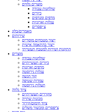
מוצרים נלווים
שולחנות עבודה
כיורים
מדפים ומנדפים
עגלות וארוניות
צ׳יפסרים
מאמרים/בלוג
שירותים
ייצור מטבחים מוסדיים
ייצור בהתאמה אישית
התקנות ושירות למטבח תעשייתי
מוצרים
שולחנות עבודה
כיורים תעשייתיים
מדפים וארונות
עגלות נירוסטה
קווי הגשה
עמדות שטיפה
תעלות נירוסטה
ציוד נלווה
מקררים תעשייתיים
מכונות שתייה
ציוד חימום/קירור
צ'יפסרים ומכשור משלים