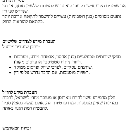
שמירת מידע
אנו שומרים מידע אישי כל עוד הוא נדרש למטרות שלשמן נאסף, או כפי
שנדרש לפי דין.
נתונים מסוימים (כגון חשבוניות) עשויים להישמר לתקופה ארוכה יותר
בהתאם להוראות החוק.
העברת מידע לצדדים שלישיים
ייתכן שנעביר מידע ל:
ספקי שירותים טכנולוגיים (כגון אחסון, אבטחת מידע, מערכות
דיוור, ניתוח סטטיסטי או פרסום מקוון).
שותפים עסקיים, לצרכי שיווק ופרסום ממוקד.
רשויות מוסמכות, אם הדבר נדרש על פי דין.
העברת מידע לחו"ל
חלק מהמידע עשוי להיות מאוחסן או מעובד מחוץ לישראל, לרבות
במדינות שאינן מספקות הגנת פרטיות זהה, אולם נעשה מאמץ סביר
להבטיח רמת הגנה נאותה.
זכויות המשתמש