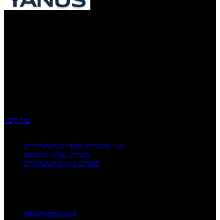
ינוס נירוסטה
ברוכים הבאים לינוס – הבית לאומנות הברזל והנירוסטה. אצלנו, כל
פרויקט מתחיל בתשוקה אמיתית ליצור ולהגשים חלומות. עם ניסיון עשיר
של שנים רבות ומאות עבודות מוצלחות מאחורינו, הפכנו לשם דבר
בתחום עבודות המתכת, עם התמחות מיוחדת בייצור כיריים מקצועיות
מנירוסטה ומגוון פתרונות בהתאמה אישית ללקוחות פרטיים, עסקיים
ותעשייתיים. ב"ינוס" אנו מאמינים שדיוק, איכות וחזון הם אבני הדרך
להצלחה. לכן, אנו מקפידים לעבוד אך ורק עם חומרי הגלם האיכותיים
ביותר – נירוסטה עמידה וברזל מחוזק – ולהעניק לכל פרויקט גימור
מושלם, ברמה הגבוהה ביותר.
צור קשר
עוד משירותי החברה
ייצור מטבחים מוסדיים ותעשייתיים
מוצרים עגלות נירוסטה
מוצרים כיורים תעשייתיים
יצירת קשר
יקואל מנחם 3, בת ים
info@yanus.co.il